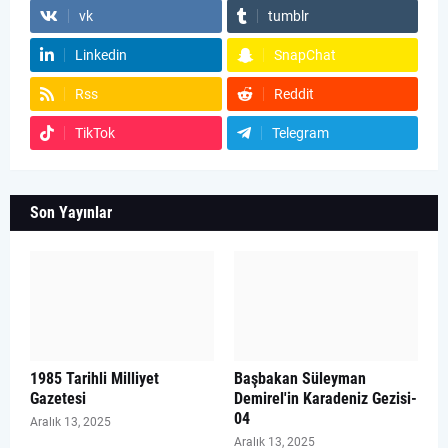
vk
tumblr
Linkedin
SnapChat
Rss
Reddit
TikTok
Telegram
Son Yayınlar
1985 Tarihli Milliyet
Başbakan Süleyman
Gazetesi
Demirel'in Karadeniz Gezisi-
04
Aralık 13, 2025
Aralık 13, 2025