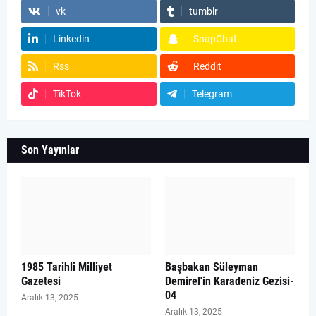
vk
tumblr
Linkedin
SnapChat
Rss
Reddit
TikTok
Telegram
Son Yayınlar
1985 Tarihli Milliyet
Başbakan Süleyman
Gazetesi
Demirel'in Karadeniz Gezisi-
04
Aralık 13, 2025
Aralık 13, 2025