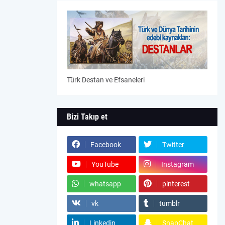
Türk Destan ve Efsaneleri
Bizi Takıp et
Facebook
Twitter
YouTube
Instagram
whatsapp
pinterest
vk
tumblr
Linkedin
SnapChat