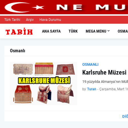
Türk Tarihi
Arşiv
Hava Durumu
ANA SAYFA
TÜRK
MEGA MENU
OSMAN
Osmanlı
OSMANLI
Karlsruhe Müzesi
19.yüzyılda Almanya’nın Mül
by
Turan
-
Çarşamba, Mart 1
DI