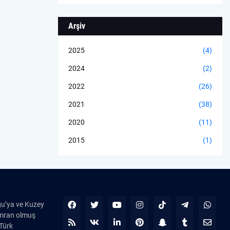
Arşiv
2025
(4)
2024
(2)
2022
(26)
2021
(38)
2020
(11)
2015
(1)
ğu’ya ve Kuzey
kümran olmuş
 Türk