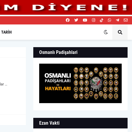
TARIH
Osmanlı Padişahlari
lar …
Ezan Vakti