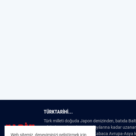
TÜRKTARIHI...
Türk milleti doğuda Japon denizinden, batıda Bal
Afrika’nın Atlas Okyanusu kıyılarına kadar uzanan
dünyanın en eski milletidir. Kabaca Avrupa-Asya kıt
Web sitemiz, deneyiminizi geliştirmek için