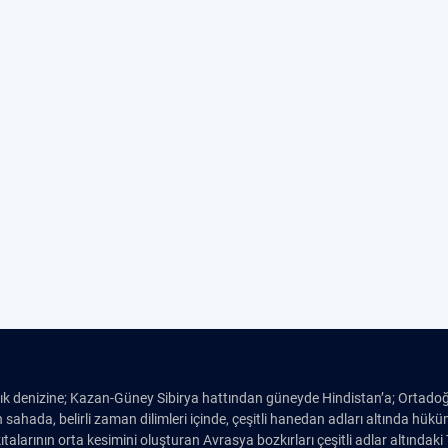
tık denizine; Kazan-Güney Sibirya hattından güneyde Hindistan’a; Ortado
 sahada, belirli zaman dilimleri içinde, çeşitli hanedan adları altında hü
alarının orta kesimini oluşturan Avrasya bozkırları çeşitli adlar altındaki