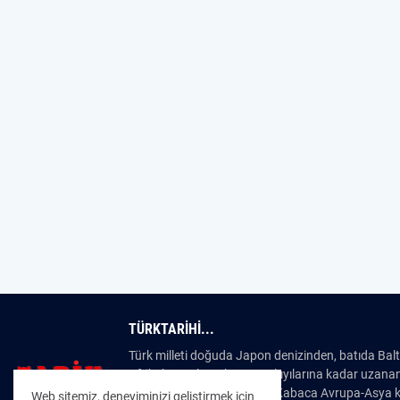
TÜRKTARIHI...
Türk milleti doğuda Japon denizinden, batıda Bal
Afrika’nın Atlas Okyanusu kıyılarına kadar uzanan
dünyanın en eski milletidir. Kabaca Avrupa-Asya kıt
Web sitemiz, deneyiminizi geliştirmek için