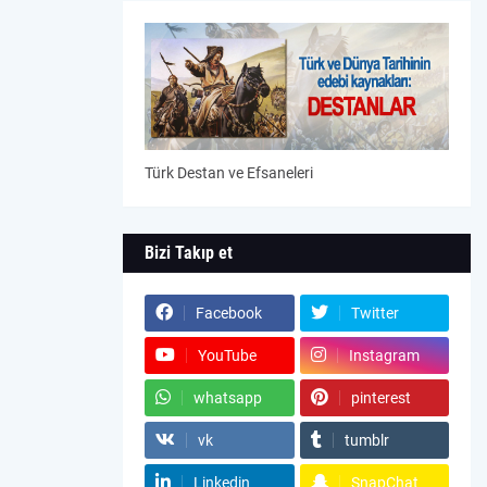
Türk Destan ve Efsaneleri
Bizi Takıp et
Facebook
Twitter
YouTube
Instagram
whatsapp
pinterest
vk
tumblr
Linkedin
SnapChat