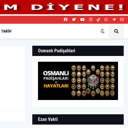
TARIH
Osmanlı Padişahlari
Ezan Vakti