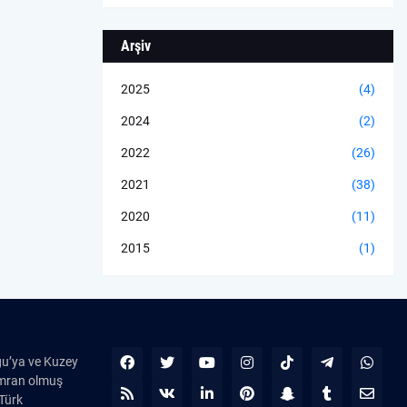
Arşiv
2025
(4)
2024
(2)
2022
(26)
2021
(38)
2020
(11)
2015
(1)
ğu’ya ve Kuzey
kümran olmuş
 Türk