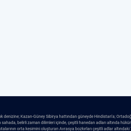
tık denizine; Kazan-Güney Sibirya hattından güneyde Hindistan’a; Ortado
 sahada, belirli zaman dilimleri içinde, çeşitli hanedan adları altında hü
alarının orta kesimini oluşturan Avrasya bozkırları çeşitli adlar altındaki