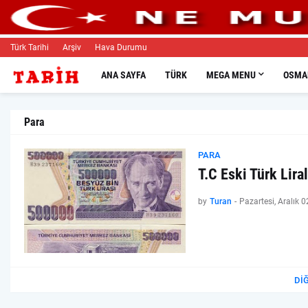
Türk Tarihi
Arşiv
Hava Durumu
ANA SAYFA
TÜRK
MEGA MENU
OSMAN
Para
PARA
T.C Eski Türk Liral
by
Turan
-
Pazartesi, Aralık 
DI